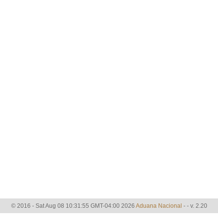
© 2016 - Sat Aug 08 10:31:55 GMT-04:00 2026
Aduana Nacional
-
- v. 2.20