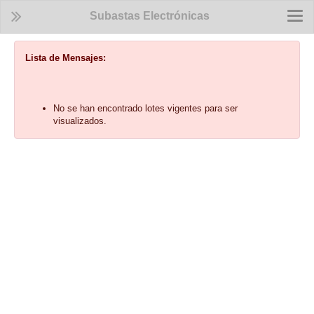
Subastas Electrónicas
Togg
navi
Lista de Mensajes:
No se han encontrado lotes vigentes para ser
visualizados.